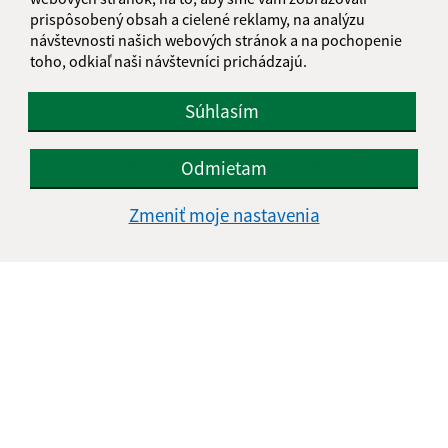
prispôsobený obsah a cielené reklamy, na analýzu
návštevnosti našich webových stránok a na pochopenie
toho, odkiaľ naši návštevníci prichádzajú.
Súhlasím
Oboznámil som sa so
spracúvaním osobných
Odmietam
údajov
Zmeniť moje nastavenia
Google reCaptcha Response
Odoslať správu
Úradné hodiny:
Deň
Čas doobeda
Čas poobede
Pondelok:
07:30 - 11:00
12:00 - 15:00
Utorok:
07:30 - 11:00
12:00 - 15:00