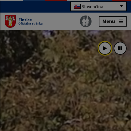
Slovenčina
Fintice
Menu
Oficiálna stránka