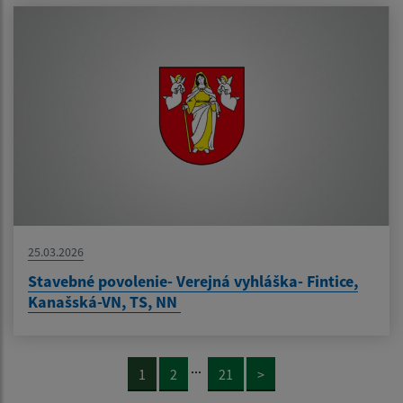
25.03.2026
Stavebné povolenie- Verejná vyhláška- Fintice,
Kanašská-VN, TS, NN
...
1
2
21
>