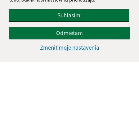
Súhlasím
Oboznámil som sa so
spracúvaním osobných
údajov
Odmietam
Google reCaptcha Response
Zmeniť moje nastavenia
Odoslať správu
Úradné hodiny:
Deň
Čas doobeda
Čas poobede
Pondelok:
07:30 - 11:00
12:00 - 15:00
Utorok:
07:30 - 11:00
12:00 - 15:00
Streda:
07:30 - 11:00
12:00 - 16:30
Štvrtok:
nestránkový deň
Piatok:
07:30 - 11:00
12:00 - 13:30