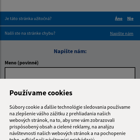
Je táto stránka užitočná?
Áno
Nie
Boli tieto 
Boli 
Našli ste na stránke chybu?
Napíšte nám
Napíšte nám:
Meno (povinné)
E-mailová adresa (povinné)
Používame cookies
Súbory cookie a ďalšie technológie sledovania používame
Text vašej správy (povinné)
na zlepšenie vášho zážitku z prehliadania našich
webových stránok, na to, aby sme vám zobrazovali
prispôsobený obsah a cielené reklamy, na analýzu
návštevnosti našich webových stránok a na pochopenie
toho, odkiaľ naši návštevníci prichádzajú.