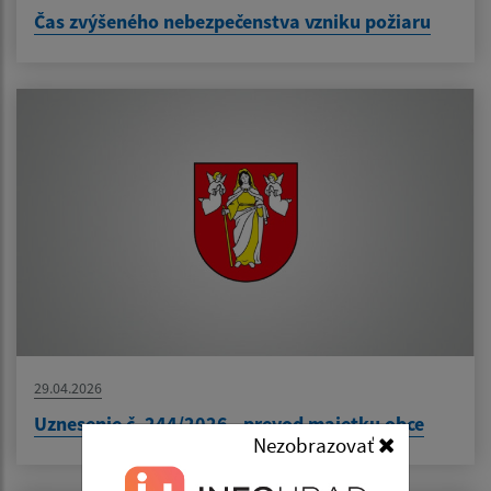
Čas zvýšeného nebezpečenstva vzniku požiaru
29.04.2026
Uznesenie č. 244/2026 - prevod majetku obce
Nezobrazovať