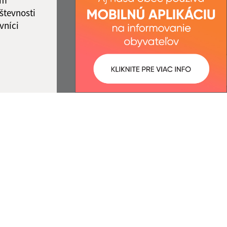
števnosti
vníci