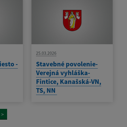
25.03.2026
esto -
Stavebné povolenie-
Verejná vyhláška-
Fintice, Kanašská-VN,
TS, NN
>