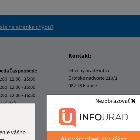
 ste na stránke chybu?
vás užitočné?
e pre vás užitočné?
Kontakt:
Obecný úrad Fintice
beda
Čas poobede
Grófske nádvorie 210/1
1:00
12:00 - 15:00
082 16 Fintice
1:00
12:00 - 15:00
1:00
12:00 - 16:30
obecfintice@fintice.sk
Nezobrazovať
ový deň
+421 51 748 10 10
1:00
12:00 - 13:30
IČO: 00327018
ka:
11:00 - 12:00
enie vášho
ám