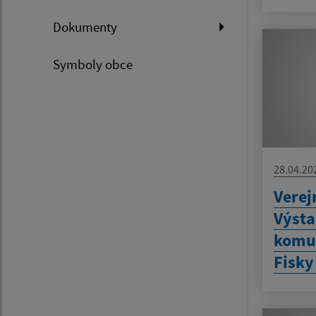
Dokumenty
Symboly obce
28.04.20
Verej
Výsta
komun
Fisky