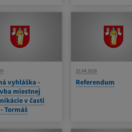
26
22.04.2026
ná vyhláška -
Referendum
vba miestnej
ikácie v časti
 - Tormáš