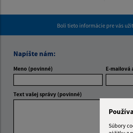
Boli tieto informácie pre vás už
Napíšte nám:
Meno (povinné)
E-mailová 
Text vašej správy (povinné)
Použív
Súbory co
zážitku z