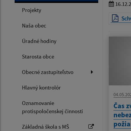
16.12.
Projekty
Schv
Naša obec
Úradné hodiny
Starosta obce
Obecné zastupiteľstvo
Hlavný kontrolór
04.05.20
Oznamovanie
Čas z
protispoločenskej činnosti
nebez
požia
Základná škola s MŠ