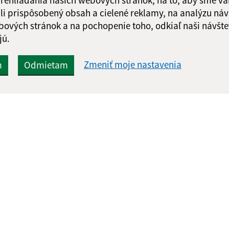
li prispôsobený obsah a cielené reklamy, na analýzu náv
bových stránok a na pochopenie toho, odkiaľ naši návšte
Google reCaptcha Response
Odoslať
ch
jú.
správu
Zmeniť moje nastavenia
m
Odmietam