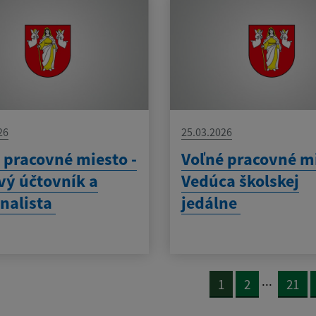
26
25.03.2026
 pracovné miesto -
Voľné pracovné mi
ý účtovník a
Vedúca školskej
nalista
jedálne
...
1
2
21