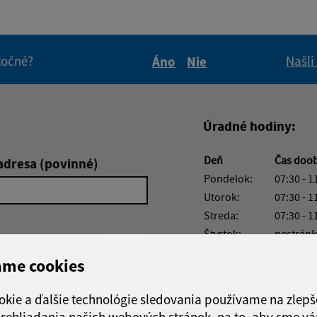
itočné?
Našli
Áno
Nie
Boli tieto informácie pre 
Boli tieto informáci
Úradné hodiny:
Deň
Čas doo
adresa (povinné)
Pondelok:
07:30 - 1
Utorok:
07:30 - 1
Streda:
07:30 - 1
Štvrtok:
nestránk
Piatok:
07:30 - 1
ame cookies
Obedňajšia prestáv
okie a ďalšie technológie sledovania používame na zlepš
 prehliadania našich webových stránok, na to, aby sme v