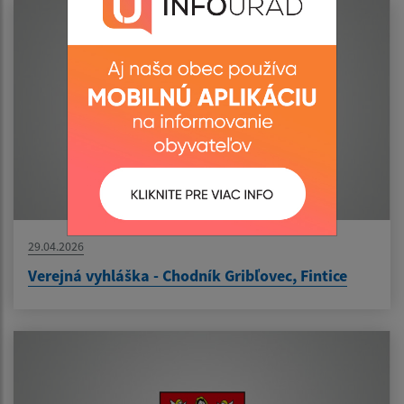
29.04.2026
Verejná vyhláška - Chodník Gribľovec, Fintice