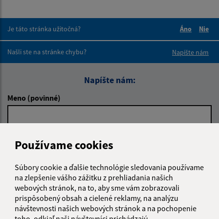
Je táto stránka užitočná?
Áno
Nie
Boli tieto 
Boli 
Našli ste na stránke chybu?
Napíšte nám
Napíšte nám:
Meno (povinné)
E-mailová adresa (povinné)
Používame cookies
Súbory cookie a ďalšie technológie sledovania používame
Text vašej správy (povinné)
na zlepšenie vášho zážitku z prehliadania našich
webových stránok, na to, aby sme vám zobrazovali
prispôsobený obsah a cielené reklamy, na analýzu
návštevnosti našich webových stránok a na pochopenie
toho, odkiaľ naši návštevníci prichádzajú.