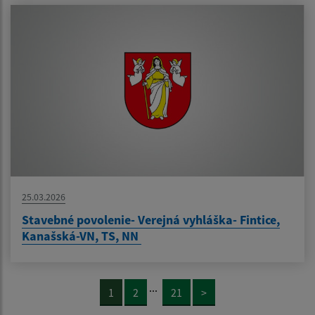
25.03.2026
Stavebné povolenie- Verejná vyhláška- Fintice,
Kanašská-VN, TS, NN
...
1
2
21
>