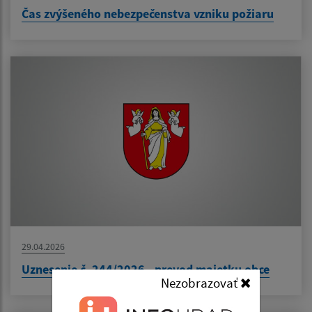
Čas zvýšeného nebezpečenstva vzniku požiaru
29.04.2026
Uznesenie č. 244/2026 - prevod majetku obce
Nezobrazovať