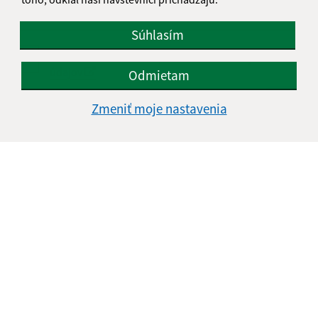
Súhlasím
Oboznámil som sa so
spracúvaním osobných
údajov
Odmietam
Google reCaptcha Response
Zmeniť moje nastavenia
Odoslať správu
Úradné hodiny:
Deň
Čas doobeda
Čas poobede
Pondelok:
07:30 - 11:00
12:00 - 15:00
Utorok:
07:30 - 11:00
12:00 - 15:00
Streda:
07:30 - 11:00
12:00 - 16:30
Štvrtok:
nestránkový deň
Piatok:
07:30 - 11:00
12:00 - 13:30