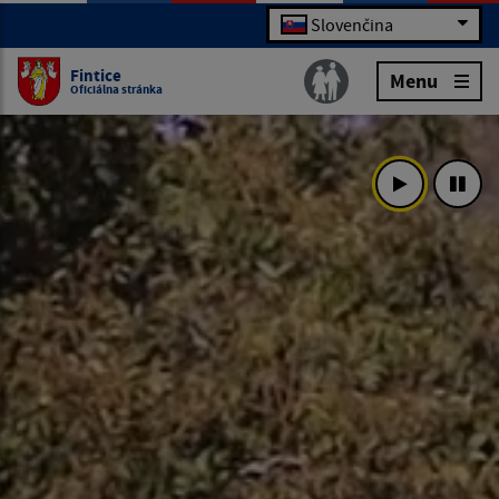
Slovenčina
Fintice
Menu
Oficiálna stránka