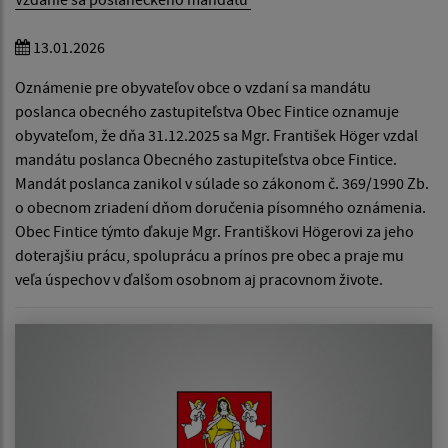
13.01.2026
Oznámenie pre obyvateľov obce o vzdaní sa mandátu
poslanca obecného zastupiteľstva Obec Fintice oznamuje
obyvateľom, že dňa 31.12.2025 sa Mgr. František Höger vzdal
mandátu poslanca Obecného zastupiteľstva obce Fintice.
Mandát poslanca zanikol v súlade so zákonom č. 369/1990 Zb.
o obecnom zriadení dňom doručenia písomného oznámenia.
Obec Fintice týmto ďakuje Mgr. Františkovi Högerovi za jeho
doterajšiu prácu, spoluprácu a prínos pre obec a praje mu
veľa úspechov v ďalšom osobnom aj pracovnom živote.