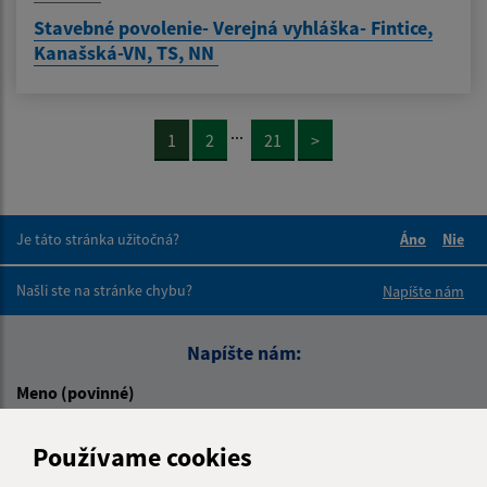
Stavebné povolenie- Verejná vyhláška- Fintice,
Kanašská-VN, TS, NN
...
1
2
21
>
Je táto stránka užitočná?
Áno
Nie
Boli tieto 
Boli 
Našli ste na stránke chybu?
Napíšte nám
Napíšte nám:
Meno (povinné)
Používame cookies
E-mailová adresa (povinné)