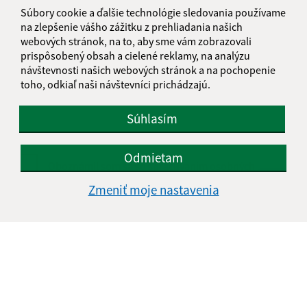
Súbory cookie a ďalšie technológie sledovania používame
na zlepšenie vášho zážitku z prehliadania našich
webových stránok, na to, aby sme vám zobrazovali
Text vašej správy (povinné)
prispôsobený obsah a cielené reklamy, na analýzu
návštevnosti našich webových stránok a na pochopenie
toho, odkiaľ naši návštevníci prichádzajú.
Súhlasím
Odmietam
Oboznámil som sa so
spracúvaním osobných
údajov
Zmeniť moje nastavenia
Google reCaptcha Response
Odoslať správu
Úradné hodiny: