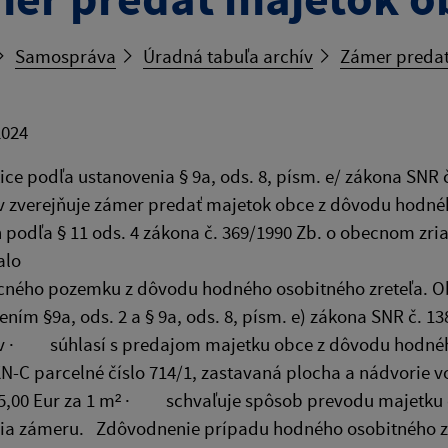
Samospráva
Úradná tabuľa archív
Zámer preda
2024
ice podľa ustanovenia § 9a, ods. 8, písm. e/ zákona SNR 
 zverejňuje zámer predať majetok obce z dôvodu hodnéh
h podľa § 11 ods. 4 zákona č. 369/1990 Zb. o obecnom 
erokovalo zá
cného pozemku z dôvodu hodného osobitného zreteľa. Obe
ením §9a, ods. 2 a § 9a, ods. 8, písm. e) zákona SNR č. 1
v · súhlasí s predajom majetku obce z dôvodu hodného
KN-C parcelné číslo 714/1, zastavaná plocha a nádvorie v
15,00 Eur za 1 m² · schvaľuje spôsob prevodu majetku
ia zámeru. Zdôvodnenie prípadu hodného osobitného zre