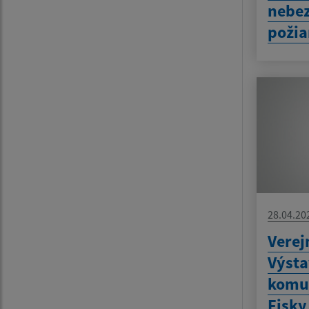
nebez
požia
28.04.20
Verej
Výsta
komun
Fisky