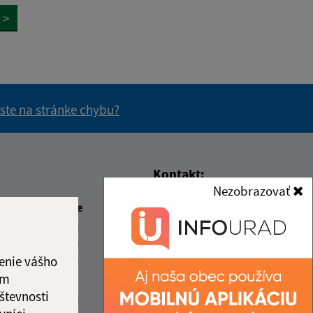
>
 ste na stránke chybu?
vás užitočné?
e pre vás užitočné?
Kontakt:
Nezobrazovať
Obecný úrad Fintice
beda
Čas poobede
Grófske nádvorie 210/1
1:00
12:00 - 15:00
082 16 Fintice
1:00
12:00 - 15:00
enie vášho
1:00
12:00 - 16:30
obecfintice@fintice.sk
ám
ový deň
+421 51 748 10 10
števnosti
1:00
12:00 - 13:30