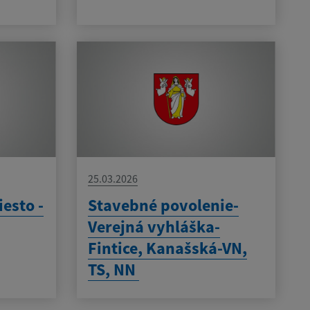
25.03.2026
esto -
Stavebné povolenie-
Verejná vyhláška-
Fintice, Kanašská-VN,
TS, NN