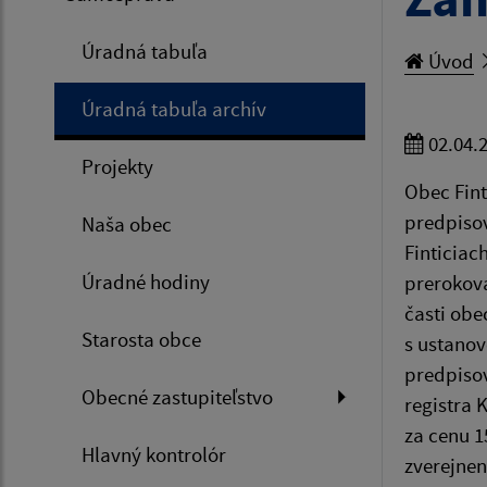
Úradná tabuľa
Úvod
Úradná tabuľa archív
02.04.
Projekty
Obec Fint
predpisov
Naša obec
Finticiac
Úradné hodiny
pr
časti obe
Starosta obce
s ustanov
predpiso
Obecné zastupiteľstvo
registra 
za cenu 
Hlavný kontrolór
zverejnen