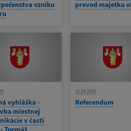
pečenstva vzniku
prevod majetku o
ru
26
22.04.2026
ná vyhláška -
Referendum
vba miestnej
ikácie v časti
 - Tormáš