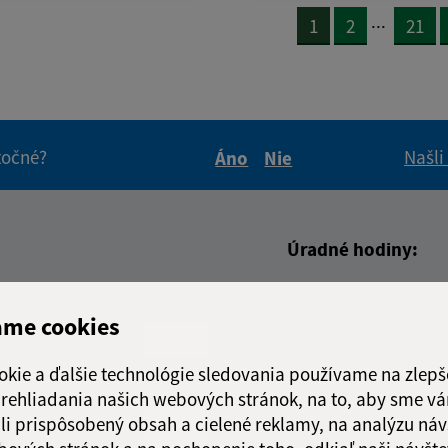
...
1
2
21
itočné?
Našli
Áno
Nie
Boli tieto informácie pre 
Boli tieto informáci
Úradné hodiny:
Deň
Čas doo
adresa (povinné)
ame cookies
Pondelok:
07:30 - 1
Utorok:
07:30 - 1
okie a ďalšie technológie sledovania používame na zlepš
Streda:
07:30 - 1
 prehliadania našich webových stránok, na to, aby sme v
Štvrtok:
nestránk
li prispôsobený obsah a cielené reklamy, na analýzu náv
Piatok:
07:30 - 1