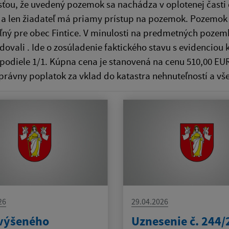
ťou, že uvedený pozemok sa nachádza v oplotenej časti
 a len žiadateľ má priamy prístup na pozemok. Pozemok 
ľný pre obec Fintice. V minulosti na predmetných pozem
ovali . Ide o zosúladenie faktického stavu s evidenciou 
v podiele 1/1. Kúpna cena je stanovená na cenu 510,00 E
správny poplatok za vklad do katastra nehnuteľností a v
26
29.04.2026
výšeného
Uznesenie č. 244/