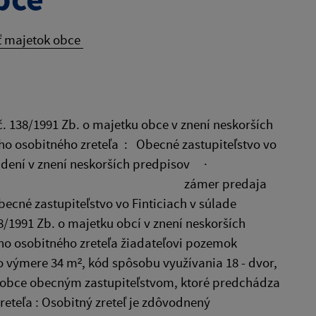
ť majetok obce
č. 138/1991 Zb. o majetku obce v znení neskorších
o osobitného zreteľa : Obecné zastupiteľstvo vo
zriadení v znení neskorších predpisov ·
mer predaja
cné zastupiteľstvo vo Finticiach v súlade
38/1991 Zb. o majetku obcí v znení neskorších
 osobitného zreteľa žiadateľovi pozemok
o výmere 34 m², kód spôsobu využívania 18 - dvor,
 obce obecným zastupiteľstvom, ktoré predchádza
teľa : Osobitný zreteľ je zdôvodnený