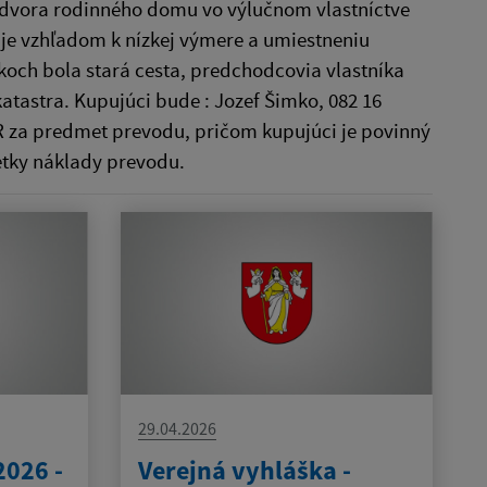
 dvora rodinného domu vo výlučnom vlastníctve
je vzhľadom k nízkej výmere a umiestneniu
koch bola stará cesta, predchodcovia vlastníka
katastra. Kupujúci bude : Jozef Šimko, 082 16
UR za predmet prevodu, pričom kupujúci je povinný
šetky náklady prevodu.
29.04.2026
2026 -
Verejná vyhláška -