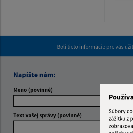
Boli tieto informácie pre vás už
Napíšte nám:
Meno (povinné)
E-mailová 
Použív
Súbory co
Text vašej správy (povinné)
zážitku z
zobrazova