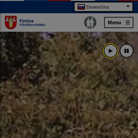
Slovenčina
Fintice
Menu
Oficiálna stránka