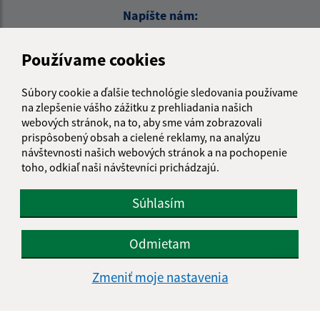
Napíšte nám:
Meno (povinné)
Používame cookies
Súbory cookie a ďalšie technológie sledovania používame
E-mailová adresa (povinné)
na zlepšenie vášho zážitku z prehliadania našich
webových stránok, na to, aby sme vám zobrazovali
prispôsobený obsah a cielené reklamy, na analýzu
návštevnosti našich webových stránok a na pochopenie
Text vašej správy (povinné)
toho, odkiaľ naši návštevníci prichádzajú.
Súhlasím
Odmietam
Zmeniť moje nastavenia
Oboznámil som sa so
spracúvaním osobných
údajov