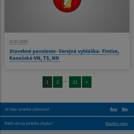
25.03.2026
Stavebné povolenie- Verejná vyhláška- Fintice,
Kanašská-VN, TS, NN
...
1
2
21
>
Je táto stránka užitočná?
Áno
Nie
Boli tieto 
Boli 
Našli ste na stránke chybu?
Napíšte nám