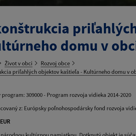
onštrukcia priľahlých
ultúrneho domu v obci
Život v obci
Rozvoj obce
kcia priľahlých objektov kaštieľa - Kultúrneho domu v ob
 program: 309000 - Program rozvoja vidieka 2014-2020
covaný z: Európsky poľnohospodársky fond rozvoja vidi
 EUR
 národnou kultúrnou pamiatkou. Dotknutý objekt je súčas