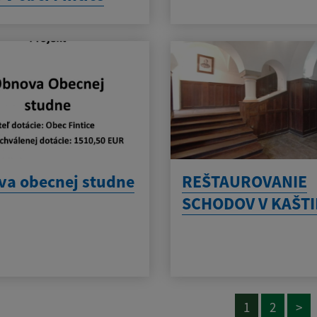
a obecnej studne
REŠTAUROVANIE
SCHODOV V KAŠTI
1
2
>