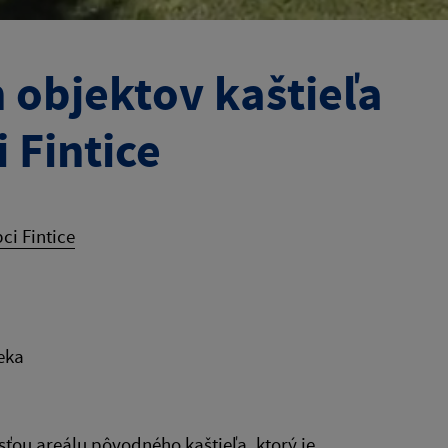
 objektov kaštieľa
 Fintice
ci Fintice
eka
ťou areálu pôvodného kaštieľa, ktorý je