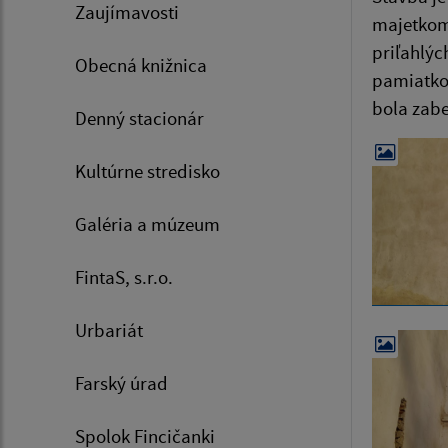
Zaujímavosti
majetkom 
priľahlýc
Obecná knižnica
pamiatkov
bola zabe
Denný stacionár
Kultúrne stredisko
Galéria a múzeum
FintaS, s.r.o.
Urbariát
Farský úrad
Spolok Fincičanki