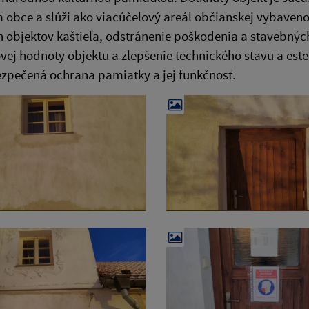
obce a slúži ako viacúčelový areál občianskej vybaveno
h objektov kaštieľa, odstránenie poškodenia a stavebný
ej hodnoty objektu a zlepšenie technického stavu a este
zpečená ochrana pamiatky a jej funkčnosť.