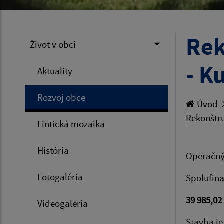
Rek
Život v obci
- K
Aktuality
Rozvoj obce
Úvod
Rekonštru
Fintická mozaika
História
Operačný
Fotogaléria
Spolufina
39 985,02
Videogaléria
Stavba je