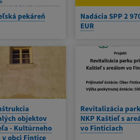
eľská pekáreň
Nadácia SPP 2 97
EUR
štrukcia
Revitalizácia park
hlých objektov
NKP Kaštieľ s ar
eľa - Kultúrneho
vo Finticiach
v obci Fintice