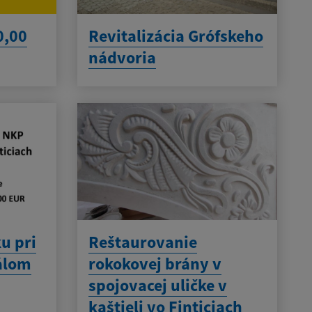
0,00
Revitalizácia Grófskeho
nádvoria
u pri
Reštaurovanie
eálom
rokokovej brány v
spojovacej uličke v
kaštieli vo Finticiach