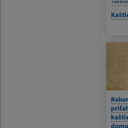
Kašti
Rekon
priľa
kašti
domu 