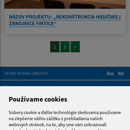
NÁZOV PROJEKTU: „REKONŠTRUKCIA HASIČSKEJ
ZBROJNICE FINTICE“
1
2
>
Je táto stránka užitočná?
Áno
Nie
Boli tieto 
Boli 
Našli ste na stránke chybu?
Napíšte nám
Používame cookies
Napíšte nám:
Súbory cookie a ďalšie technológie sledovania používame
Meno (povinné)
na zlepšenie vášho zážitku z prehliadania našich
webových stránok, na to, aby sme vám zobrazovali