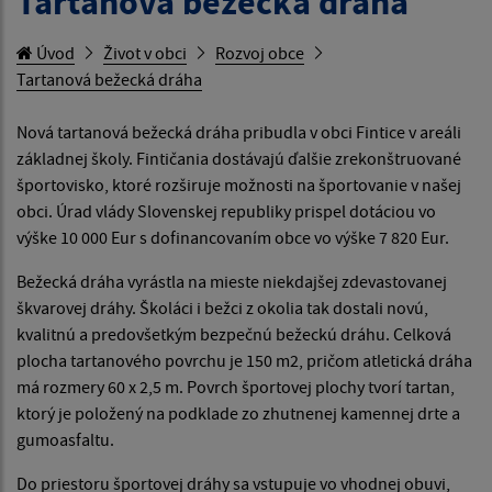
Tartanová bežecká dráha
Úvod
Život v obci
Rozvoj obce
Tartanová bežecká dráha
Nová tartanová bežecká dráha pribudla v obci Fintice v areáli
základnej školy. Fintičania dostávajú ďalšie zrekonštruované
športovisko, ktoré rozširuje možnosti na športovanie v našej
obci. Úrad vlády Slovenskej republiky prispel dotáciou vo
výške 10 000 Eur s dofinancovaním obce vo výške 7 820 Eur.
Bežecká dráha vyrástla na mieste niekdajšej zdevastovanej
škvarovej dráhy. Školáci i bežci z okolia tak dostali novú,
kvalitnú a predovšetkým bezpečnú bežeckú dráhu. Celková
plocha tartanového povrchu je 150 m2, pričom atletická dráha
má rozmery 60 x 2,5 m. Povrch športovej plochy tvorí tartan,
ktorý je položený na podklade zo zhutnenej kamennej drte a
gumoasfaltu.
Do priestoru športovej dráhy sa vstupuje vo vhodnej obuvi,