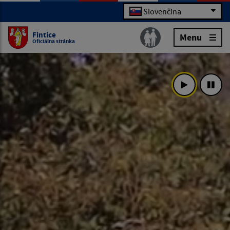
Slovenčina
Fintice
Menu
Oficiálna stránka