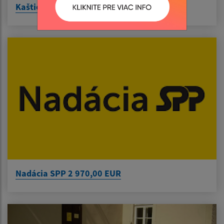
Kaštieľská pekáreň
Nadácia SPP 2 970,00 EUR