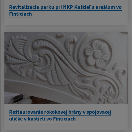
Revitalizácia parku pri NKP Kaštieľ s areálom vo
Finticiach
Reštaurovanie rokokovej brány v spojovacej
uličke v kaštieli vo Finticiach