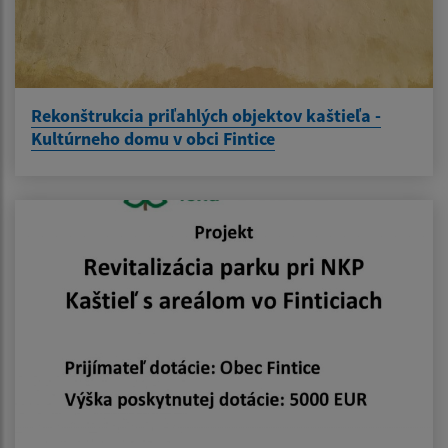
Rekonštrukcia priľahlých objektov kaštieľa -
Kultúrneho domu v obci Fintice