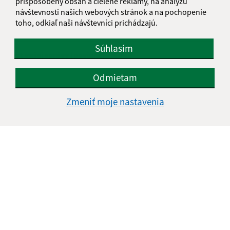
prispôsobený obsah a cielené reklamy, na analýzu
návštevnosti našich webových stránok a na pochopenie
E-mailová adresa (povinné)
toho, odkiaľ naši návštevníci prichádzajú.
Súhlasím
Text vašej správy (povinné)
Odmietam
Zmeniť moje nastavenia
Oboznámil som sa so
spracúvaním osobných
údajov
Google reCaptcha Response
Odoslať správu
Úradné hodiny: